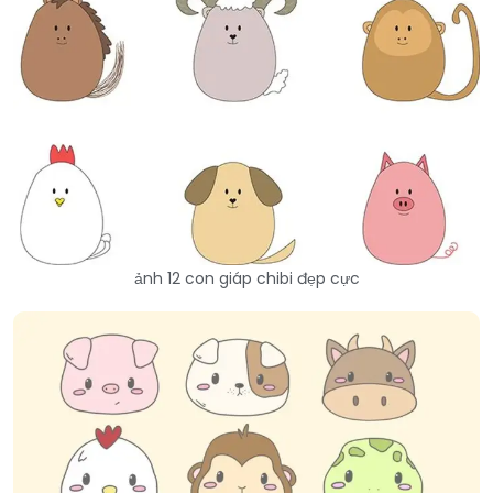
ảnh 12 con giáp chibi đẹp cực