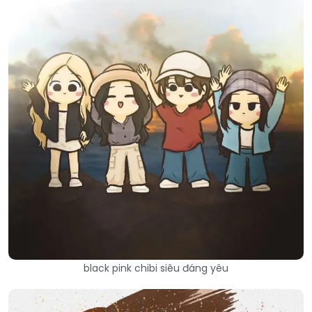
black pink chibi siêu đáng yêu