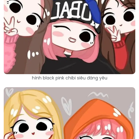
hình black pink chibi siêu đáng yêu