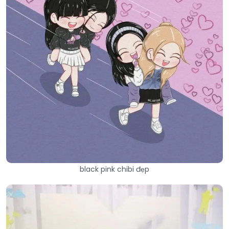
black pink chibi đẹp