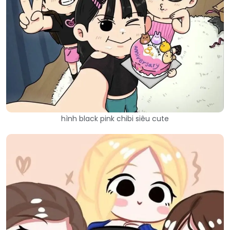
hình black pink chibi siêu cute