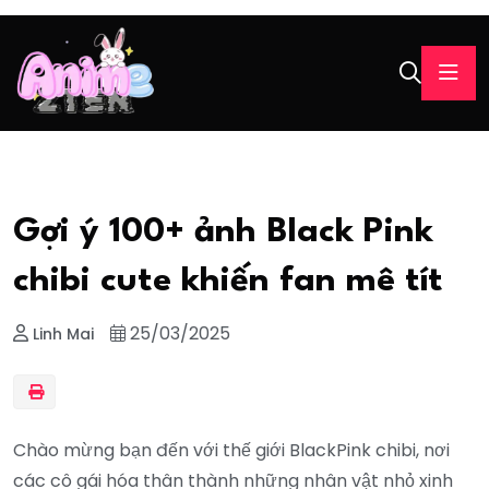
Gợi ý 100+ ảnh Black Pink
chibi cute khiến fan mê tít
25/03/2025
Linh Mai
Chào mừng bạn đến với thế giới BlackPink chibi, nơi
các cô gái hóa thân thành những nhân vật nhỏ xinh