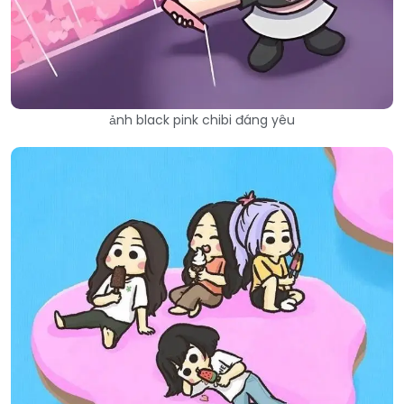
ảnh black pink chibi đáng yêu