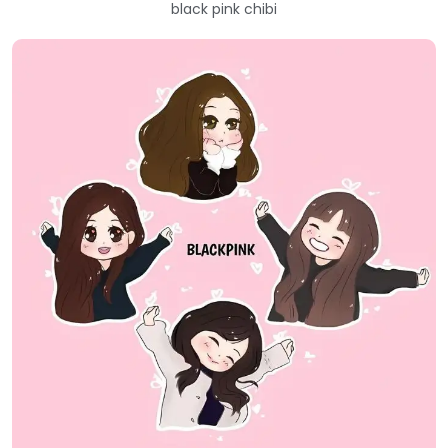
black pink chibi