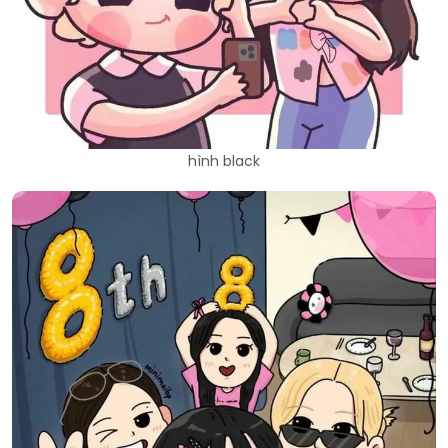
hình black