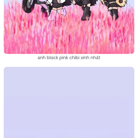
ảnh black pink chibi xinh nhất