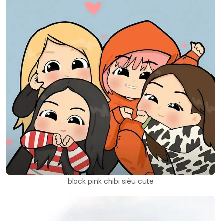
black pink chibi siêu cute