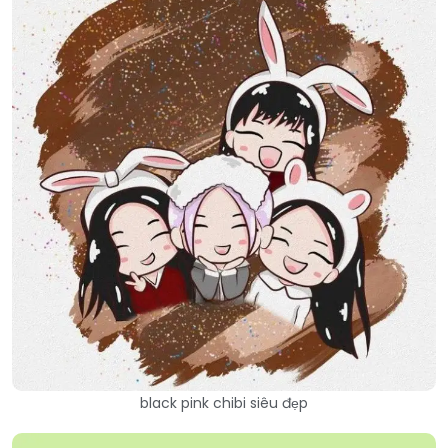
black pink chibi siêu đẹp