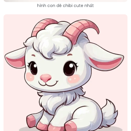
hình con dê chibi cute nhất