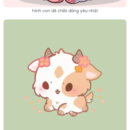
hình con dê chibi đáng yêu nhất