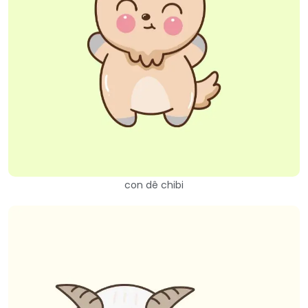
con dê chibi