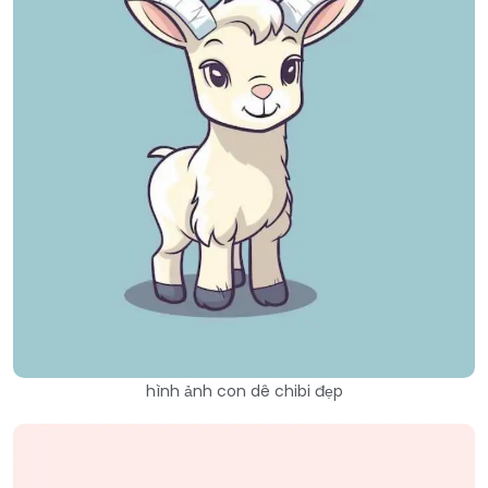
hình ảnh con dê chibi đẹp