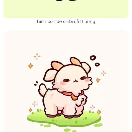
hình con dê chibi dễ thương