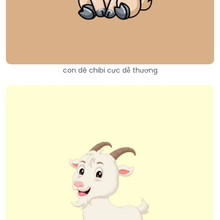
con dê chibi cực dễ thương