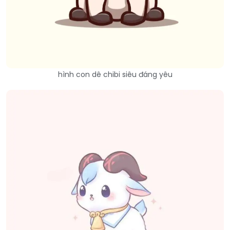
hình con dê chibi siêu đáng yêu