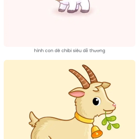
hình con dê chibi siêu dễ thương