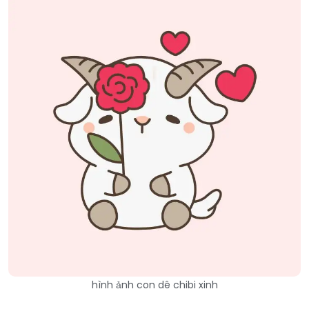
hình ảnh con dê chibi xinh