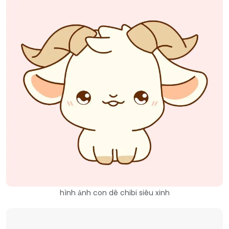
hình ảnh con dê chibi siêu xinh