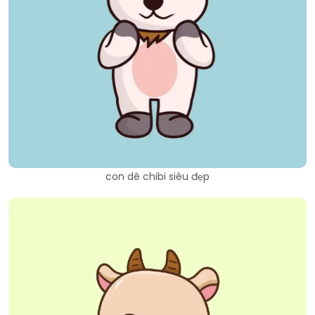
con dê chibi siêu đẹp