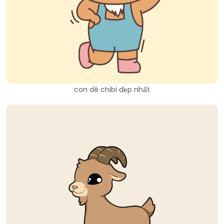
con dê chibi đẹp nhất