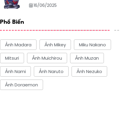
16/06/2025
Phổ Biến
Ảnh Madara
Ảnh Mikey
Miku Nakano
Mitsuri
Ảnh Muichirou
Ảnh Muzan
Ảnh Nami
Ảnh Naruto
Ảnh Nezuko
Ảnh Doraemon