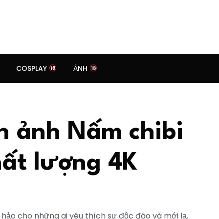
COSPLAY
ẢNH
h ảnh Nấm chibi
hất lượng 4K
hảo cho những ai yêu thích sự độc đáo và mới lạ.