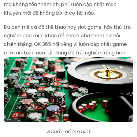
mà không tốn thêm chi phí. Luôn cập nhật mục
Khuyến mãi để không bỏ lỡ cơ hội nào.
Dù bạn mê cá độ thể thao hay slot game, hãy thử trải
nghiệm các mục khác để khám phá thêm cơ hội
chiến thắng. OK 365 nổi tiếng vì luôn cập nhật game
mới mỗi tuần nên rất đáng để trải nghiệm rộng hơn.
3 bước để tạo nick