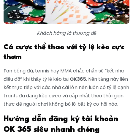
Khách hàng là thượng đế
Cá cược thể thao với tỷ lệ kèo cực
thơm
Fan bóng đá, tennis hay MMA chắc chắn sẽ “kết như
điếu đổ” khi thấy tỷ lệ kèo tại
OK365
. Nền tảng này liên
kết trực tiếp với các nhà cái lớn nên luôn có tỷ lệ cạnh
tranh, đa dạng kèo cược và cập nhật theo thời gian
thực để người chơi không bỏ lỡ bất kỳ cơ hội nào.
Hướng dẫn đăng ký tài khoản
OK 365 siêu nhanh chóng