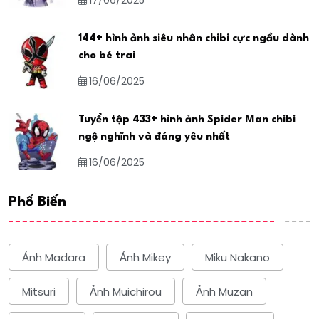
144+ hình ảnh siêu nhân chibi cực ngầu dành
cho bé trai
16/06/2025
Tuyển tập 433+ hình ảnh Spider Man chibi
ngộ nghĩnh và đáng yêu nhất
16/06/2025
Phổ Biến
Ảnh Madara
Ảnh Mikey
Miku Nakano
Mitsuri
Ảnh Muichirou
Ảnh Muzan