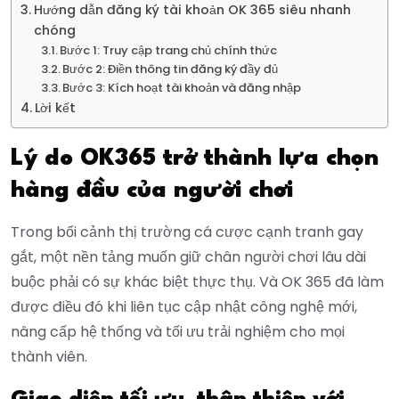
Hướng dẫn đăng ký tài khoản OK 365 siêu nhanh
chóng
Bước 1: Truy cập trang chủ chính thức
Bước 2: Điền thông tin đăng ký đầy đủ
Bước 3: Kích hoạt tài khoản và đăng nhập
Lời kết
Lý do OK365 trở thành lựa chọn
hàng đầu của người chơi
Trong bối cảnh thị trường cá cược cạnh tranh gay
gắt, một nền tảng muốn giữ chân người chơi lâu dài
buộc phải có sự khác biệt thực thụ. Và OK 365 đã làm
được điều đó khi liên tục cập nhật công nghệ mới,
nâng cấp hệ thống và tối ưu trải nghiệm cho mọi
thành viên.