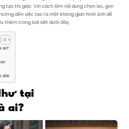
g tạo thị giác. Với cách làm nội dung chọn lọc, gọn
 hướng đến việc tạo ra một không gian hình ảnh dễ
iểu thêm trong bài viết dưới đây.
à ai?
.vn
u dài
Như tại
à ai?