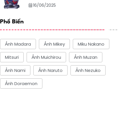
16/06/2025
Phổ Biến
Ảnh Madara
Ảnh Mikey
Miku Nakano
Mitsuri
Ảnh Muichirou
Ảnh Muzan
Ảnh Nami
Ảnh Naruto
Ảnh Nezuko
Ảnh Doraemon