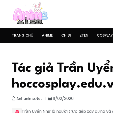
TRANG CHỦ
ANIME
CHIBI
2TEN
COSPLAY
Tác giả Trần Uyể
hoccosplay.edu.v
11/02/2026
Anhanime.net
Trần Uyển Như là người trực tiếp xây dựng và