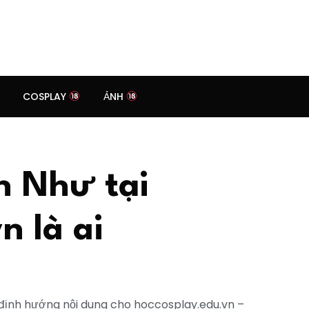
COSPLAY
ẢNH
n Như tại
n là ai
 định hướng nội dung cho hoccosplay.edu.vn –