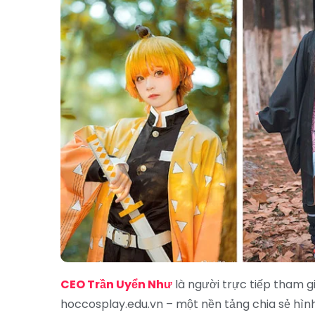
CEO Trần Uyển Như
là người trực tiếp tham g
hoccosplay.edu.vn – một nền tảng chia sẻ hìn