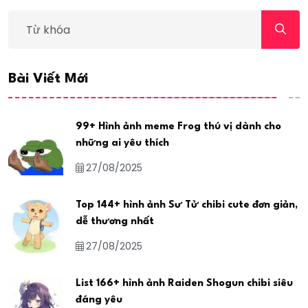
Bài Viết Mới
99+ Hình ảnh meme Frog thú vị dành cho
những ai yêu thích
27/08/2025
Top 144+ hình ảnh Sư Tử chibi cute đơn giản,
dễ thương nhất
27/08/2025
List 166+ hình ảnh Raiden Shogun chibi siêu
đáng yêu