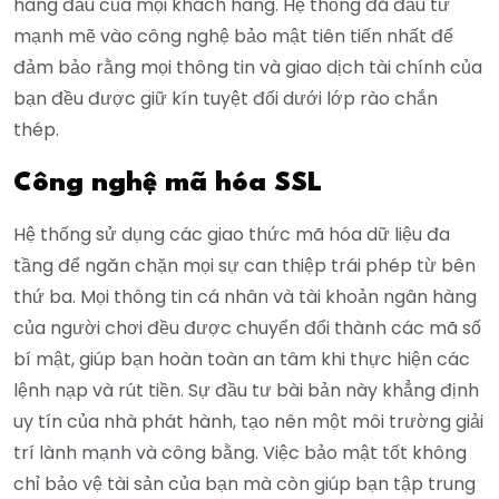
hàng đầu của mọi khách hàng. Hệ thống đã đầu tư
mạnh mẽ vào công nghệ bảo mật tiên tiến nhất để
đảm bảo rằng mọi thông tin và giao dịch tài chính của
bạn đều được giữ kín tuyệt đối dưới lớp rào chắn
thép.
Công nghệ mã hóa SSL
Hệ thống sử dụng các giao thức mã hóa dữ liệu đa
tầng để ngăn chặn mọi sự can thiệp trái phép từ bên
thứ ba. Mọi thông tin cá nhân và tài khoản ngân hàng
của người chơi đều được chuyển đổi thành các mã số
bí mật, giúp bạn hoàn toàn an tâm khi thực hiện các
lệnh nạp và rút tiền. Sự đầu tư bài bản này khẳng định
uy tín của nhà phát hành, tạo nên một môi trường giải
trí lành mạnh và công bằng. Việc bảo mật tốt không
chỉ bảo vệ tài sản của bạn mà còn giúp bạn tập trung