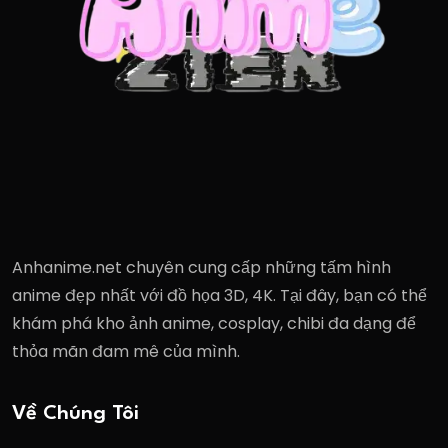
Anhanime.net chuyên cung cấp những tấm hình
anime đẹp nhất với đồ họa 3D, 4K. Tại đây, bạn có thể
khám phá kho ảnh anime, cosplay, chibi đa dạng để
thỏa mãn đam mê của mình.
Về Chúng Tôi