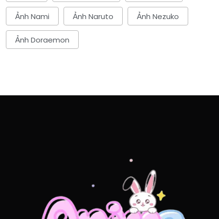
Ảnh Nami
Ảnh Naruto
Ảnh Nezuko
Ảnh Doraemon