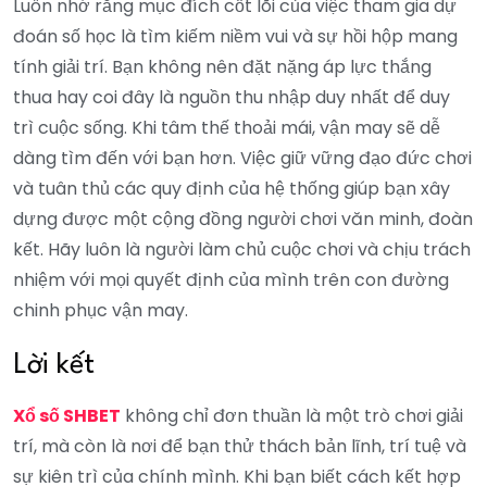
Luôn nhớ rằng mục đích cốt lõi của việc tham gia dự
đoán số học là tìm kiếm niềm vui và sự hồi hộp mang
tính giải trí. Bạn không nên đặt nặng áp lực thắng
thua hay coi đây là nguồn thu nhập duy nhất để duy
trì cuộc sống. Khi tâm thế thoải mái, vận may sẽ dễ
dàng tìm đến với bạn hơn. Việc giữ vững đạo đức chơi
và tuân thủ các quy định của hệ thống giúp bạn xây
dựng được một cộng đồng người chơi văn minh, đoàn
kết. Hãy luôn là người làm chủ cuộc chơi và chịu trách
nhiệm với mọi quyết định của mình trên con đường
chinh phục vận may.
Lời kết
Xổ số SHBET
không chỉ đơn thuần là một trò chơi giải
trí, mà còn là nơi để bạn thử thách bản lĩnh, trí tuệ và
sự kiên trì của chính mình. Khi bạn biết cách kết hợp