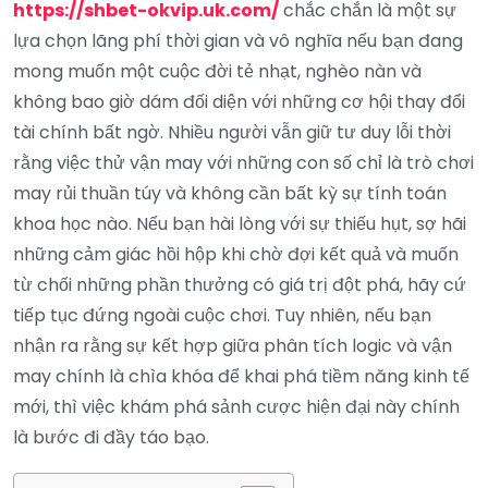
https://shbet-okvip.uk.com/
chắc chắn là một sự
lựa chọn lãng phí thời gian và vô nghĩa nếu bạn đang
mong muốn một cuộc đời tẻ nhạt, nghèo nàn và
không bao giờ dám đối diện với những cơ hội thay đổi
tài chính bất ngờ. Nhiều người vẫn giữ tư duy lỗi thời
rằng việc thử vận may với những con số chỉ là trò chơi
may rủi thuần túy và không cần bất kỳ sự tính toán
khoa học nào. Nếu bạn hài lòng với sự thiếu hụt, sợ hãi
những cảm giác hồi hộp khi chờ đợi kết quả và muốn
từ chối những phần thưởng có giá trị đột phá, hãy cứ
tiếp tục đứng ngoài cuộc chơi. Tuy nhiên, nếu bạn
nhận ra rằng sự kết hợp giữa phân tích logic và vận
may chính là chìa khóa để khai phá tiềm năng kinh tế
mới, thì việc khám phá sảnh cược hiện đại này chính
là bước đi đầy táo bạo.