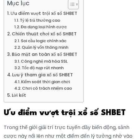
Mục lục
Ưu điểm vượt trội xổ số SHBET
Tỷ lệ trả thưởng cao
Đa dạng loại hình cược
Chiến thuật chơi xổ số SHBET
Soi cầu logic chính xác
Quản lý vốn thông minh
Bảo mật an toàn xổ số SHBET
Công nghệ mã hóa SSL
Tốc độ nạp rút nhanh
Lưu ý tham gia xổ số SHBET
Kiểm soát thời gian chơi
Chơi có trách nhiệm cao
Lời kết
Ưu điểm vượt trội xổ số SHBET
Trong thế giới giải trí trực tuyến đầy biến động, sảnh
cược này nổi lên như một điểm đến lý tưởng nhờ vào