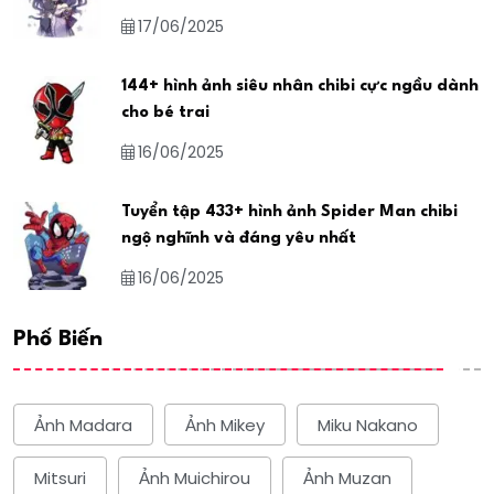
17/06/2025
144+ hình ảnh siêu nhân chibi cực ngầu dành
cho bé trai
16/06/2025
Tuyển tập 433+ hình ảnh Spider Man chibi
ngộ nghĩnh và đáng yêu nhất
16/06/2025
Phổ Biến
Ảnh Madara
Ảnh Mikey
Miku Nakano
Mitsuri
Ảnh Muichirou
Ảnh Muzan